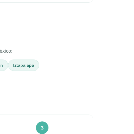
éxico:
án
Iztapalapa
3