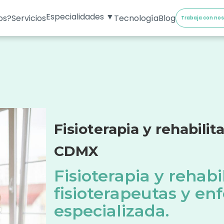
Especialidades ▼
os?
Servicios
Tecnología
Blog
Trabaja con no
Fisioterapia y rehabilit
CDMX
Fisioterapia y rehabi
fisioterapeutas y en
especializada.