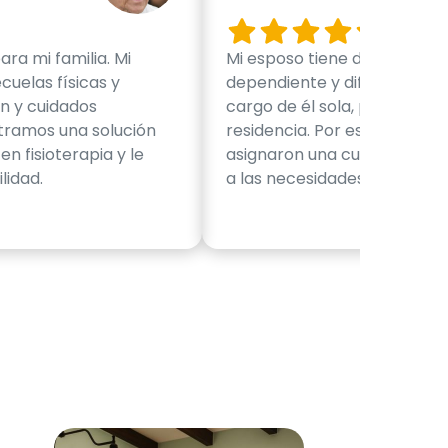
ra mi familia. Mi
Mi esposo tiene demencia se
cuelas físicas y
dependiente y difícil de ma
ón y cuidados
cargo de él sola, pero tamp
tramos una solución
residencia. Por eso, decidí 
en fisioterapia y le
asignaron una cuidadora q
lidad.
a las necesidades y gustos 