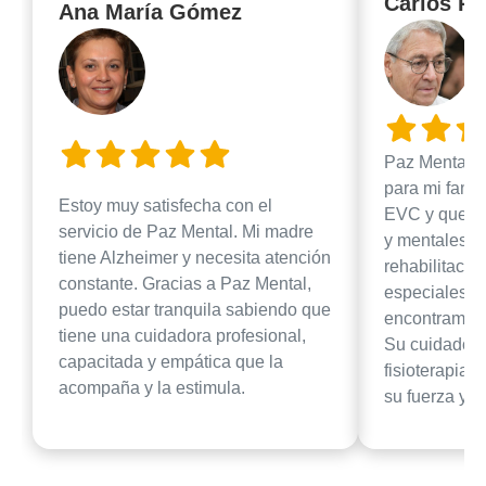
Carlos Pé
Ana María Gómez
Paz Mental h
para mi famil
Estoy muy satisfecha con el
EVC y quedó 
servicio de Paz Mental. Mi madre
y mentales. 
tiene Alzheimer y necesita atención
rehabilitació
constante. Gracias a Paz Mental,
especiales. 
puedo estar tranquila sabiendo que
encontramos 
tiene una cuidadora profesional,
Su cuidador 
capacitada y empática que la
fisioterapia 
acompaña y la estimula.
su fuerza y m