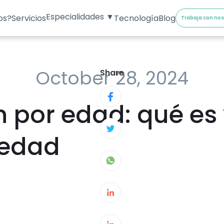
Especialidades ▼
os?
Servicios
Tecnología
Blog
Trabaja con no
October 28, 2024
Share
n por edad: qué es
iedad