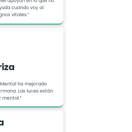
 Me apoyan en lo que no
yuda cuando voy al
nos vitales.”
riza
 Mental ha mejorado
ermana. Las luces están
 mental.”
a