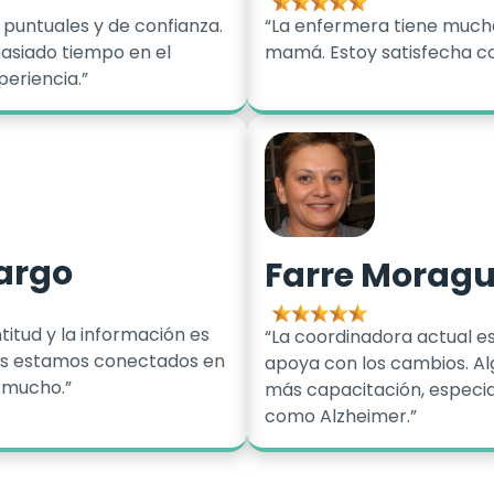
untuales y de confianza.
“La enfermera tiene much
asiado tiempo en el
mamá. Estoy satisfecha con
periencia.”
argo
Farre Morag
itud y la información es
“La coordinadora actual e
os estamos conectados en
apoya con los cambios. Al
s mucho.”
más capacitación, especi
como Alzheimer.”