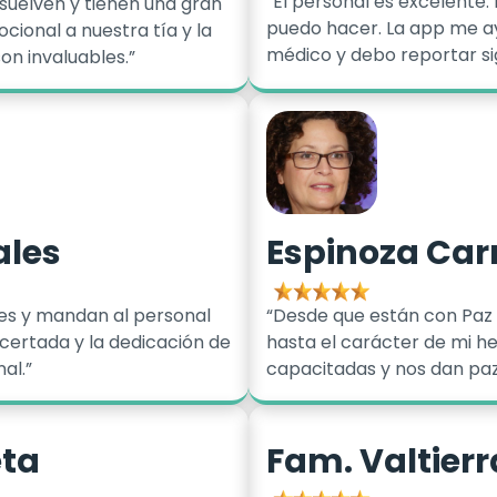
“El personal es excelente.
esuelven y tienen una gran
puedo hacer. La app me a
ional a nuestra tía y la
médico y debo reportar sig
on invaluables.”
ales
Espinoza Car
es y mandan al personal
“Desde que están con Paz
acertada y la dedicación de
hasta el carácter de mi h
al.”
capacitadas y nos dan paz
eta
Fam. Valtierr