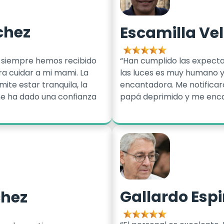
chez
Escamilla Ve
a, siempre hemos recibido
“Han cumplido las expectat
a cuidar a mi mami. La
las luces es muy humano y
te estar tranquila, la
encantadora. Me notificar
me ha dado una confianza
papá deprimido y me enca
Gallardo Esp
chez