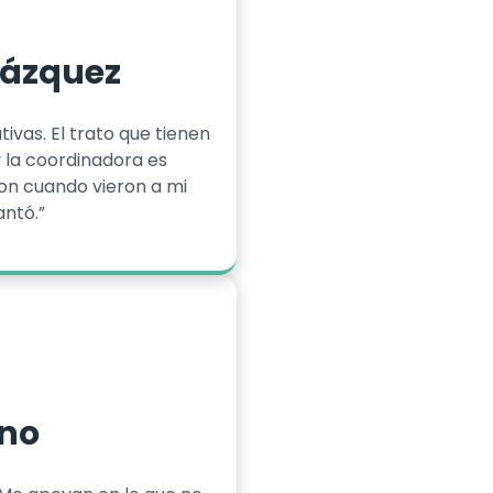
lázquez
ivas. El trato que tienen
 la coordinadora es
on cuando vieron a mi
ntó.”
ino