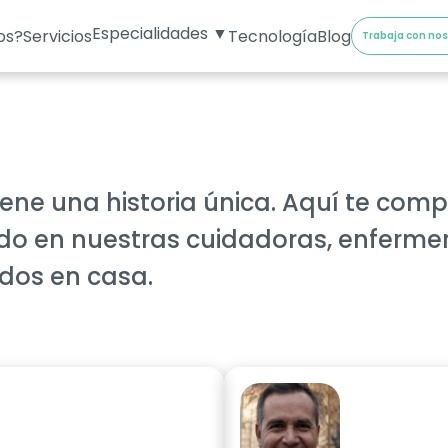
Especialidades ▼
os?
Servicios
Tecnología
Blog
Trabaja con no
iene una historia única. Aquí te com
ado en nuestras cuidadoras, enferme
dos en casa.