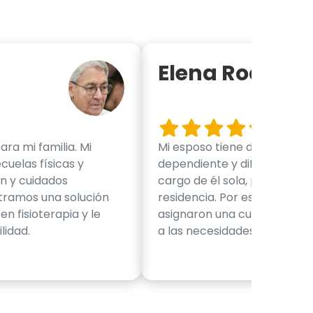
Elena Rodrígu
ra mi familia. Mi
Mi esposo tiene demencia se
cuelas físicas y
dependiente y difícil de ma
ón y cuidados
cargo de él sola, pero tamp
tramos una solución
residencia. Por eso, decidí 
en fisioterapia y le
asignaron una cuidadora q
lidad.
a las necesidades y gustos 