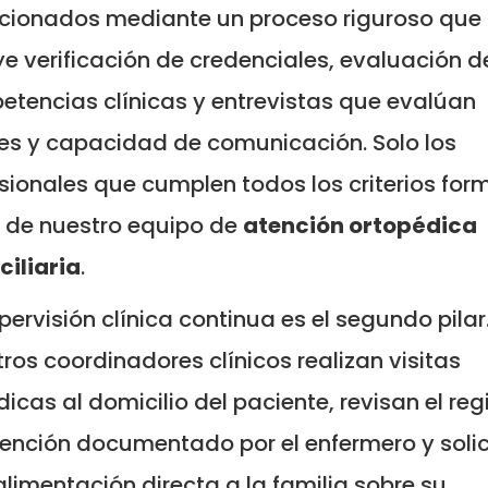
cionados mediante un proceso riguroso que
ye verificación de credenciales, evaluación d
tencias clínicas y entrevistas que evalúan
es y capacidad de comunicación. Solo los
sionales que cumplen todos los criterios for
 de nuestro equipo de
atención ortopédica
iliaria
.
pervisión clínica continua es el segundo pilar
ros coordinadores clínicos realizan visitas
dicas al domicilio del paciente, revisan el reg
ención documentado por el enfermero y solic
alimentación directa a la familia sobre su