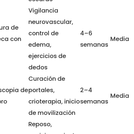
Vigilancia
neurovascular,
ura de
control de
4–6
ca con
Media
edema,
semanas
ejercicios de
dedos
Curación de
scopia de
portales,
2–4
Media
ro
crioterapia, inicio
semanas
de movilización
Reposo,