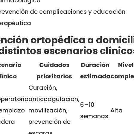
armacológico
revención de complicaciones y educación
erapéutica
nción ortopédica a domicil
distintos escenarios clínico
cenario
Cuidados
Duración
Nivel
línico
prioritarios
estimada
comple
Curación,
peratorio
anticoagulación,
6–10
eemplazo
movilización,
Alta
semanas
adera
prevención de
escaras