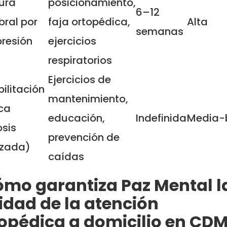
ura
posicionamiento,
6–12
bral por
faja ortopédica,
Alta
semanas
resión
ejercicios
respiratorios
Ejercicios de
ilitación
mantenimiento,
ca
educación,
Indefinida
Media-
osis
prevención de
zada)
caídas
mo garantiza Paz Mental l
idad de la atención
opédica a domicilio en CD