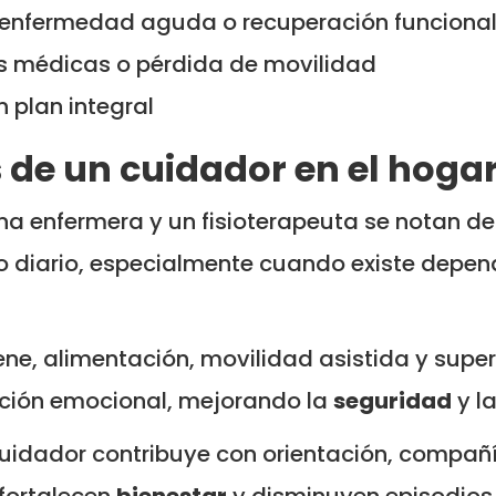
, enfermedad aguda o recuperación funciona
s médicas o pérdida de movilidad
 plan integral
 de un cuidador en el hoga
na enfermera y un fisioterapeuta se notan des
diario, especialmente cuando existe depende
e, alimentación, movilidad asistida y superv
nción emocional, mejorando la
seguridad
y la
 cuidador contribuye con orientación, compa
 fortalecen
bienestar
y disminuyen episodios