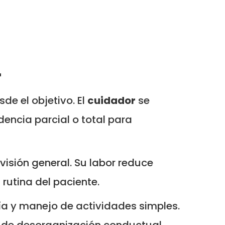
l
r
de el objetivo. El
cuidador
se
ncia parcial o total para
isión general. Su labor reduce
 rutina del paciente.
ñía y manejo de actividades simples.
 de desorganización conductual.