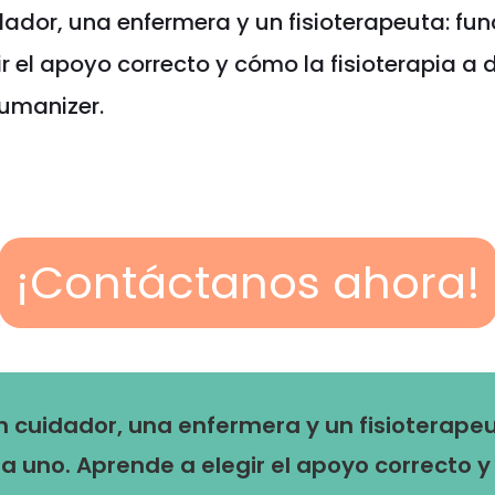
dador, una enfermera y un fisioterapeuta: fun
 el apoyo correcto y cómo la fisioterapia a d
Humanizer.
¡Contáctanos ahora!
n cuidador, una enfermera y un fisioterapeu
a uno. Aprende a elegir el apoyo correcto y 