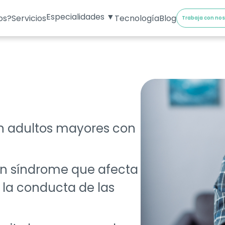
Especialidades ▼
os?
Servicios
Tecnología
Blog
Trabaja con no
n adultos mayores con
un síndrome que afecta
 la conducta de las