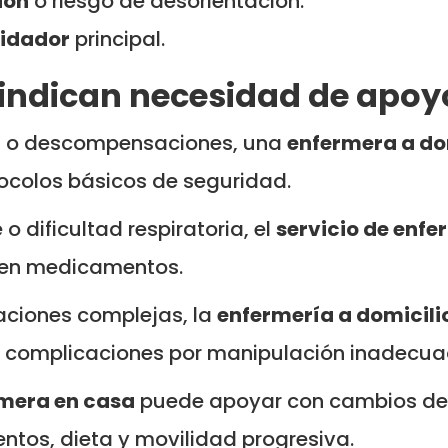
ión
o riesgo de desorientación.
idador
principal.
indican necesidad de apoy
 o descompensaciones, una
enfermera a do
tocolos básicos de seguridad.
 o dificultad respiratoria, el
servicio de enfe
s en medicamentos.
aciones complejas, la
enfermería a domicili
 y complicaciones por manipulación inadecua
mera en casa
puede apoyar con cambios de 
entos, dieta y movilidad progresiva.