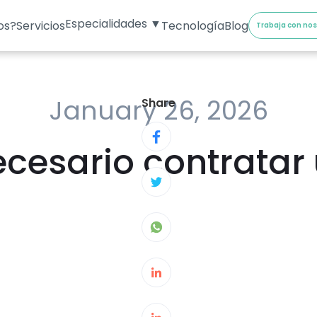
Especialidades ▼
os?
Servicios
Tecnología
Blog
Trabaja con no
January 26, 2026
Share
cesario contratar