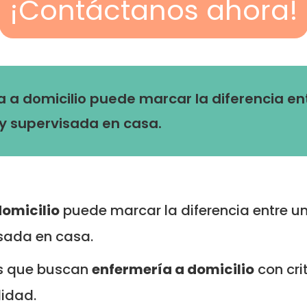
¡Contáctanos ahora!
a a domicilio puede marcar la diferencia e
y supervisada en casa.
domicilio
puede marcar la diferencia entre u
sada en casa.
as que buscan
enfermería a domicilio
con crit
lidad.