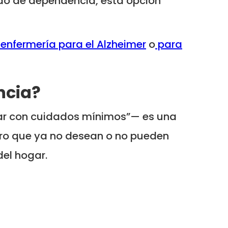
do de dependencia, esta opción
enfermería para el Alzheimer
o
para
ncia?
ar con cuidados mínimos”— es una
ro que ya no desean o no pueden
del hogar.