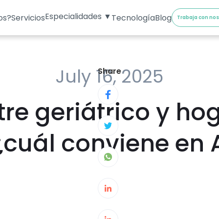
Especialidades ▼
os?
Servicios
Tecnología
Blog
Trabaja con no
July 16, 2025
Share
tre geriátrico y ho
¿cuál conviene en 