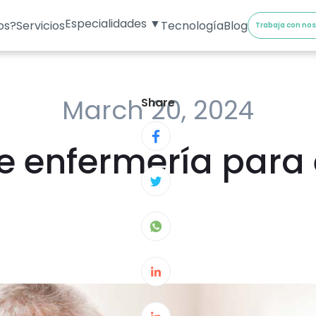
Especialidades ▼
os?
Servicios
Tecnología
Blog
Trabaja con no
March 20, 2024
Share
 enfermería para 