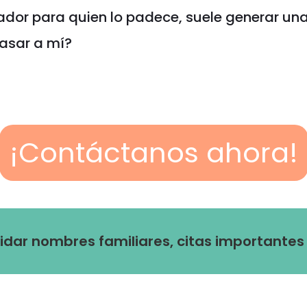
ador para quien lo padece, suele generar un
pasar a mí?
¡Contáctanos ahora!
dar nombres familiares, citas importantes 