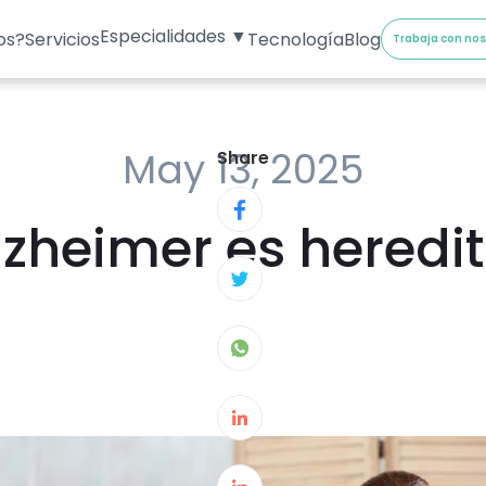
Especialidades ▼
os?
Servicios
Tecnología
Blog
Trabaja con no
May 13, 2025
Share
lzheimer es heredi