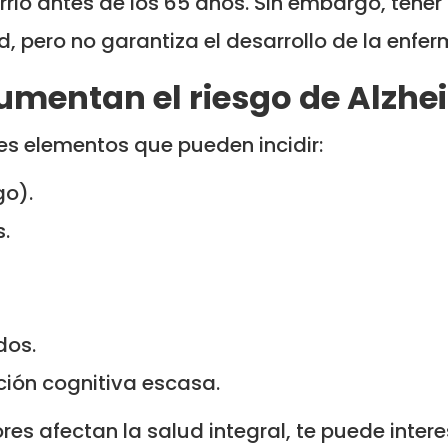
rrió antes de los 65 años. Sin embargo, tene
, pero no garantiza el desarrollo de la enfe
aumentan el riesgo de Alzhe
es elementos que pueden incidir:
go).
.
dos.
ción cognitiva escasa.
es afectan la salud integral, te puede interes