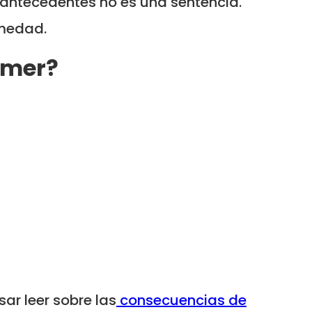
r antecedentes no es una sentencia.
rmedad.
imer?
ar leer sobre las
consecuencias de