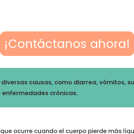
¡Contáctanos ahora!
diversas causas, como diarrea, vómitos, su
enfermedades crónicas.
que ocurre cuando el cuerpo pierde más líqui